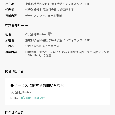
所在地
東京都渋谷区桜丘町20-1 渋谷インフォスタワー13F
代表者
代表取締役 社長執行役員：渡辺健太郎
事業内容
データプラットフォーム事業
株式会社IP mixer
社名
株式会社IP mixer
所在地
東京都渋谷区桜丘町20-1 渋谷インフォスタワー13F
代表者
代表取締役社長：丸木 勇人
事業内容
日本国内・海外のIPを用いた商品企画及び販売／商品販売ブランド
「SPcollect」の運営
問合せ担当者
◆サービスに関するお問い合わせ
株式会社IP mixer
MAIL /
nfo@ip-mixer.com
問合せ担当者