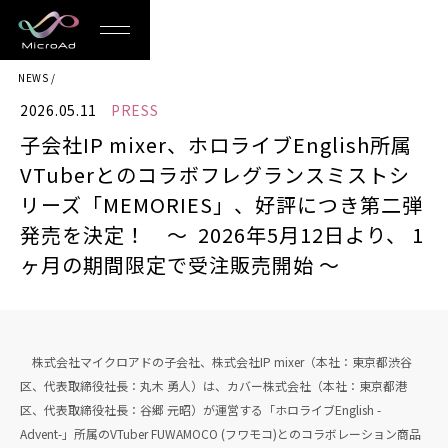
MicroAd
NEWS
-
2026.05.11
PRESS
Redesigning
子会社IP mixer、ホロライブEnglish所属
the
VTuberとのコラボフレグランスミストシ
Future
リーズ「MEMORIES」、好評につき第二弾
発売を決定！ 〜 2026年5月12日より、 1
Life
ヶ月の期間限定で受注販売開始 〜
株式会社マイクロアドの子会社、株式会社IP mixer（本社：東京都渋谷
区、代表取締役社長：丸木 勇人）は、カバー株式会社（本社：東京都港
区、代表取締役社長：谷郷 元昭）が運営する「ホロライブEnglish -
Advent-」所属のVTuber FUWAMOCO (フワモコ)とのコラボレーション商品