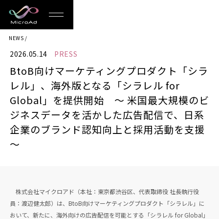
MicroAd
NEWS
-
2026.05.14
PRESS
Redesigning
BtoB向けマーケティングプロダクト「シラ
the
レル」、海外版となる「シラレル for
Future
Global」を提供開始 〜 米国最大規模のビ
ジネスデータを活かした広告配信で、日系
Life
企業のブランド認知向上と採用活動を支援
〜
株式会社マイクロアド（本社：東京都渋谷区、代表取締役 社長執行役
員：渡辺健太郎）は、BtoB向けマーケティングプロダクト「シラレル」に
おいて、新たに、海外向けの広告配信を可能とする「シラレル for Global」