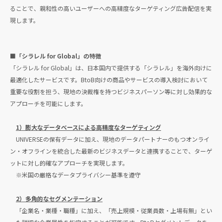
ることで、親和性の高いユーザーへの高精度なターゲティング広告配信を実
現します。
■「シラレル for Global」の特徴
「シラレル for Global」は、日本国内で提供する「シラレル」を海外向けに
最適化したサービスです。BtoB向けの商品やサービスの導入検討において
重要な役割を担う、現地の決裁権を持つビジネスパーソン等に対し効果的な
アプローチを可能にします。
1）膨大なデータベースによる高精度なターゲティング
UNIVERSEの保有データに加え、現地のデータパートナーのもつオンライ
ン・オフラインを統合した最新のビジネスデータと連携することで、ターゲ
ットに対し的確なアプローチを実現します。
※米国の厳格なデータプライバシー基準を遵守
2）多角的なセグメンテーション
「企業名・業種・職種」に加え、「売上規模・従業員数・上場有無」とい