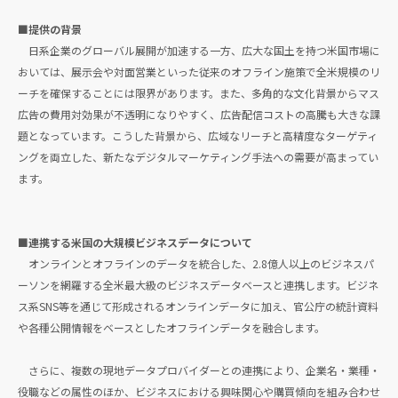
■提供の背景
日系企業のグローバル展開が加速する一方、広大な国土を持つ米国市場に
おいては、展示会や対面営業といった従来のオフライン施策で全米規模のリ
ーチを確保することには限界があります。また、多角的な文化背景からマス
広告の費用対効果が不透明になりやすく、広告配信コストの高騰も大きな課
題となっています。こうした背景から、広域なリーチと高精度なターゲティ
ングを両立した、新たなデジタルマーケティング手法への需要が高まってい
ます。
■連携する米国の大規模ビジネスデータについて
オンラインとオフラインのデータを統合した、2.8億人以上のビジネスパ
ーソンを網羅する全米最大級のビジネスデータベースと連携します。ビジネ
ス系SNS等を通じて形成されるオンラインデータに加え、官公庁の統計資料
や各種公開情報をベースとしたオフラインデータを融合します。
さらに、複数の現地データプロバイダーとの連携により、企業名・業種・
役職などの属性のほか、ビジネスにおける興味関心や購買傾向を組み合わせ