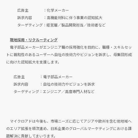
広告主 ：化学メーカー
訴求内容 ：高機能材料に伴う事業の認知拡大
ターゲティング：経営層／製品開発担当／技術者など
現地採用・リクルーティング
電子部品メーカーがエンジニア職の採用強化を目的に、職種・スキルセッ
トに親和性のあるユーザーへ自社の技術力やビジョンを訴求し、母集団形成
に向けた認知拡大を支援します。
広告主 ：電子部品メーカー
訴求内容 ：自社の技術力やビジョンを訴求
ターゲティング：エンジニア／高度専門人材など
マイクロアドは今後も、市場ニーズに応じてアジアや欧州を含む他地域へ
のエリア拡張を順次進め、日系企業のグローバルマーケティングにおける課
題解決に貢献してまいります。