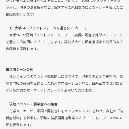
った詳細な企業属性を指定することが可能です。BtoBセグメントデータを
活用し、現地の決裁権者など、訴求内容に親和性のあるユーザーを捉えた広
告配信を行います。
3）大手SNSプラットフォームを通じたアプローチ
大手SNSや動画プラットフォーム、リード獲得に最適な外部ネットワーク
を通じて広範囲にアプローチします。認知拡大から顧客獲得まで効果的な広
告配信を実現します。
■活用シーンの例
オンラインでのブランド認知向上に留まらず、現地での展示会集客や、高
度専門職の確保を目的とした採用プロモーションなど、日系企業の現地にお
ける多角的なマーケティングシーンで活用いただけます。
現地イベント・展示会への集客
化学メーカーが、米国で開催されるカンファレンスに合わせ、自社の「高
機能材料」を訴求し、現地の製品開発担当等へアプローチし、ブースへの来
場を促進します。