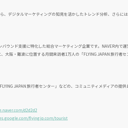
デジタルマーケティングの知見を活かしたトレンド分析、さらには
けインバウンド支援に特化した総合マーケティング企業です。NAVER内で運
G」と、大阪・難波に位置する月間来訪者1万人の「FLYING JAPAN 旅
と「FLYING JAPAN 旅行者センター」などの、コミュニティメディア
fe.naver.com/d2d2d2
tes.google.com/flyingjp.com/tourist