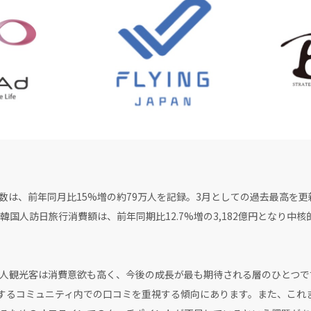
客数は、前年同月比15%増の約79万人を記録。3月としての過去最高を
期の韓国人訪日旅行消費額は、前年同期比12.7%増の3,182億円となり
人観光客は消費意欲も高く、今後の成長が最も期待される層のひとつで
じめとするコミュニティ内での口コミを重視する傾向にあります。また、こ