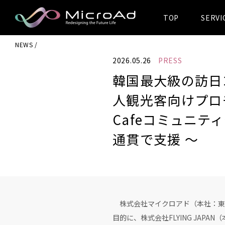
TOP
SERVI
MicroAd -
NEWS
Redesigning
2026.05.26
PRESS
the Future Life
韓国最大級の訪日コ
人観光客向けプロモ
Cafeコミュニ
通貫で支援 〜
株式会社マイクロアド（本社：東
目的に、株式会社FLYING JA