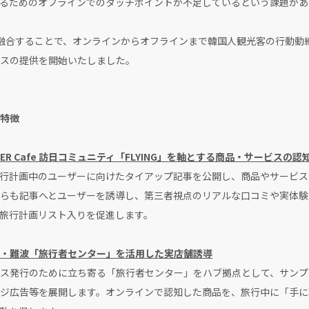
るためのオフラインでのタッチポイントが不足しているという課題があ
融合することで、オンラインからオフラインまで韓国人観光客の行動動
スの提供を開始いたしました。
特徴
R Cafe 訪日コミュニティ「FLYING」を軸とする商品・サービスの認
」内に、旅行計画中のユーザーに向けたタイアップ記事を公開し、商品やサー
らも記事へとユーザーを誘導し、第三者視点のリアルな口コミや実体験
旅行計画リスト入りを促進します。
・難波「旅行者センター」を活用した実店舗誘導
ス発行のために立ち寄る「旅行者センター」をハブ拠点として、サンプ
ジ広告等を展開します。オンラインで認知した商品を、旅行中に「手に