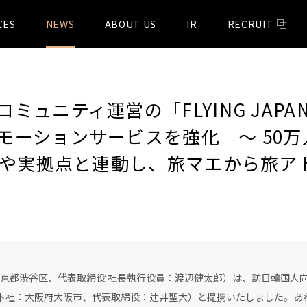
CES
NEWS
ABOUT US
IR
RECRUIT
ミュニティ運営の「FLYING JAP
ーションサービスを強化 〜 50万人
ティや実拠点と連動し、旅マエから旅ア
京都渋谷区、代表取締役 社長執行役員：渡辺健太郎）は、訪日韓国人
PAN（本社：大阪府大阪市、代表取締役：辻井聖大）と提携いたしました。