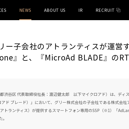
CES
NEWS
ABOUT US
IR
RECRUIT
ー子会社のアトランティスが運営する 『
tphone』と、『MicroAd BLADE』
都渋谷区 代表取締役社長：渡辺健太郎 以下マイクロアド）は、ディ
（マイクロアド ブレード）」において、グリー株式会社の子会社である株式会
ンティス）が提供するスマートフォン専用のSSP（※1）「AdLantis SSP
た。