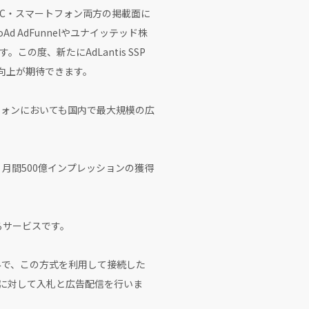
DEは、PC・スマートフォン両方の掲載面に
 AdFunnelやユナイッテッド株
ます。この度、新たにAdLantis SSP
る向上が期待できます。
トフォンにおいても国内で最大規模の広
て、月間500億インプレッションの獲得
するサービスです。
組みで、この方式を利用して接続した
geに対して入札と広告配信を行いま