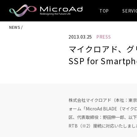
TOP
SERVI
MicroAd -
NEWS
Redesigning
2013.03.25
PRESS
the Future Life
マイクロアド、グリ
SSP for Smar
株式会社マイクロアド（本社：東京
ォーム「MicroAd BLADE
区、代表取締役：野田伸一郎、以下アトラ
RTB（※2）接続に対応いたしまし