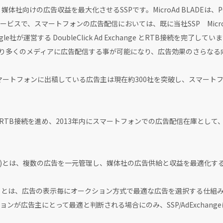
tphoneは、媒体社向けの広告収益を最大化させるSSPです。MicroAd BLA
スで、スマートフォンの広告配信においては、既に当社SSP MicroAd
e社が運営する DoubleClick Ad Exchange とRTB接続を完了してい
する事でより多くのメディアに広告配信する事が可能になり、広告効果のさらな
通じてスマートフォンに出稿している広告主は現在約300社を突破し、スマー
geとのRTB接続を進め、2013年内にスマートフォンでの広告配信在庫とし
 Platform)とは、複数の広告を一元管理し、媒体社の広告供給と収益を最適化
dding）とは、広告の表示毎にオークション方式で最適な広告を選択する仕
ンが広告主にとって最適と判断される場合にのみ、SSP/AdExchan