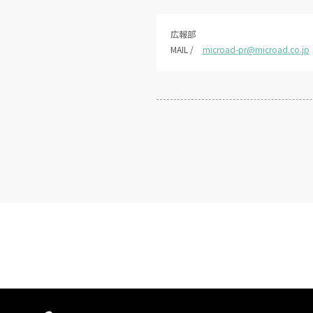
広報部
MAIL /
microad-pr@microad.co.jp