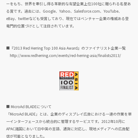
ーをもち、世界を牽引し得る革新的な有望企業上位100社に贈られる名誉あ
る賞です。過去には、Google、Yahoo、Salesforce.com、YouTube、
eBay、twitterなども受賞しており、現在ではベンチャー企業の権威ある登
竜門的位置づけとして注目されています。
■『2013 Red Herring Top 100 Asia Award』のファイナリスト企業一覧
http://www.redherring.com/events/red-herring-asia/finalists2013/
■ MicroAd BLADEについて
「MicroAd BLADE」とは、企業のディスプレイ広告における一連の作業を単
一インターフェースから統合的に管理するサービスです。2012年10月に
APAC諸国において日中英の言語、通貨に対応し、現地メディアへの広告配
信が可能となりました。