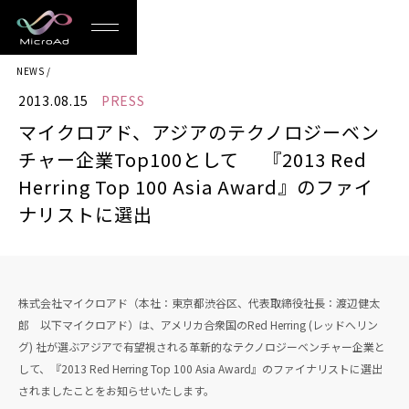
MicroAd
NEWS
-
2013.08.15
PRESS
Redesigning
マイクロアド、アジアのテクノロジーベン
the
チャー企業Top100として 『2013 Red
Future
Herring Top 100 Asia Award』のファイ
ナリストに選出
Life
株式会社マイクロアド（本社：東京都渋谷区、代表取締役社長：渡辺健太
郎 以下マイクロアド）は、アメリカ合衆国のRed Herring (レッドへリン
グ) 社が選ぶアジアで有望視される革新的なテクノロジーベンチャー企業と
して、『2013 Red Herring Top 100 Asia Award』のファイナリストに選出
されましたことをお知らせいたします。