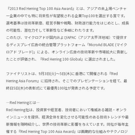
『2013 Red Herring Top 100 Asia Award』とは、アジアの未上場ベンチャ
ー企業の中でも特に将来性が有望視される企業Top100を選出する賞です。
選考基準は技術革新度、経営手腕や戦略、財政遂行能力をはじめとし、成長
の可能性、潜在力そして革新性など多岐にわたります。
このたび、マイクロアドが国内およびAPAC（アジア太平洋地域）で提供す
るディスプレイ広告の統合管理プラットフォーム「MicroAd BLADE (マイク
ロアド ブレード)」による、オンライン広告の技術革新や市場拡大に貢献し
たことが評価され、『Red Herring 100 Global』に選出されました。
ファイナリストは、9月3日(火)～5日(木)に香港にて開催される『Red
Herring Asia Forum』に招待され、そこでのプレゼンテーションを経て、最
終日5日(木)の表彰式にて最優秀100社が発表される予定です。
―Red Herringとは―
Red Herring社は、投資家や経営者、技術者において権威ある雑誌・オンラ
インニュースを提供、経済全体を変化させる可能性のある技術トレンドや最
新情報を随時紹介し、世界の技術革新に影響を与えています。同社が毎年主
催する『Red Herring Top 100 Asia Award』は画期的な仕組みやテクノロジ