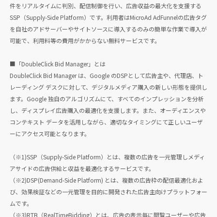
件をリアルタイムに判別、配信制御を行い、広告収益の最大化を支援する
SSP（Supply-Side Platform）です。利用者はMicroAd AdFunnelの広告タグ
を自社のアドサーバーやサイトソースに導入するのみの簡単な作業で導入が
可能で、利用料等の費用がかからない無料サービスです。
■「DoubleClick Bid Manager」とは
DoubleClick Bid Manager は、Google のDSPとして広告主や、代理店、ト
レーディング デスクに対して、デジタルメディア購入の新しい形態を提供し
ます。Google 独自のアルゴリズムにて、すべてのインプレッションを分析
し、ディスプレイ広告購入の最適化を支援します。また、オーディエンスや
コンテキスト データを活用しながら、適切なタイミングにて正しいユーザ
ーにアクセス可能となります。
（※1)SSP（Supply-Side Platform）とは、複数の広告を一元管理しメディ
アサイドの広告供給と収益を最適化するサービスです。
（※2)DSP(Demand-Side Platform) とは、複数の広告枠の配信最適化およ
び、効果検証などの一元管理を目的に開発された広告主向けプラットフォー
ムです。
（※3)RTB（RealTimeBidding）とは、広告の表示毎に閲覧ユーザーや広告