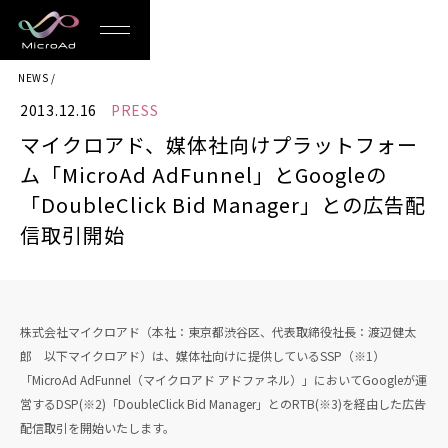
MicroAd
NEWS
-
2013.12.16
PRESS
Redesigning
マイクロアド、媒体社向けプラットフォー
the
ム「MicroAd AdFunnel」とGoogleの
Future
「DoubleClick Bid Manager」との広告配
信取引開始
Life
株式会社マイクロアド（本社：東京都渋谷区、代表取締役社長：渡辺健太
郎 以下マイクロアド）は、媒体社向けに提供しているSSP（※1）
「MicroAd AdFunnel（マイクロアド アドファネル）」においてGoogleが運
営するDSP(※2)「DoubleClick Bid Manager」とのRTB(※3)を経由した広告
配信取引を開始いたします。