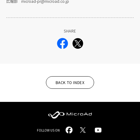
広報部 microad-pr@microad.co.jp
SHARE
BACK TO INDEX
MicroAd
FOLLOW US ON
-