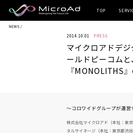
TOP
SERVI
MicroAd -
NEWS
Redesigning
2014.10.01
PRESS
the Future Life
マイクロアドデジ
ールドピーコムと
『MONOLITH
～コロワイドグループが運営
株式会社マイクロアド（本社：東京
タルサイネージ（本社：東京都渋谷区