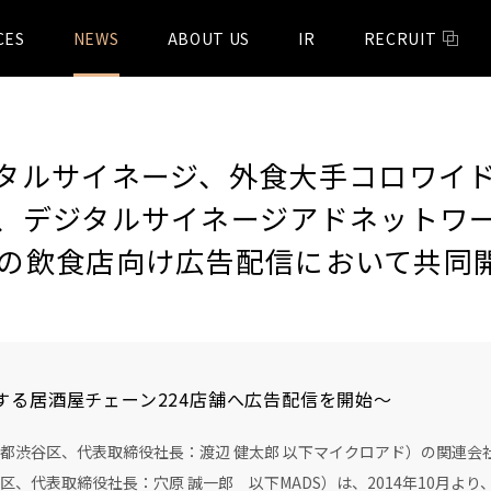
CES
NEWS
ABOUT US
IR
RECRUIT
タルサイネージ、外食大手コロワイ
、デジタルサイネージアドネットワ
S』の飲食店向け広告配信において共同
する居酒屋チェーン224店舗へ広告配信を開始～
都渋谷区、代表取締役社長：渡辺 健太郎 以下マイクロアド）の関連会
、代表取締役社長：穴原 誠一郎 以下MADS）は、2014年10月よ