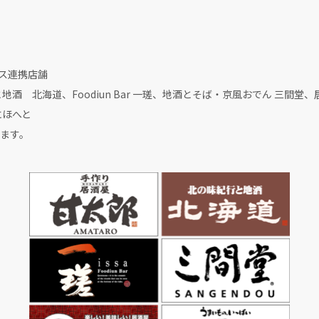
ビス連携店舗
 北海道、Foodiun Bar 一瑳、地酒とそば・京風おでん 三間堂、居酒
はにほへと
ます。