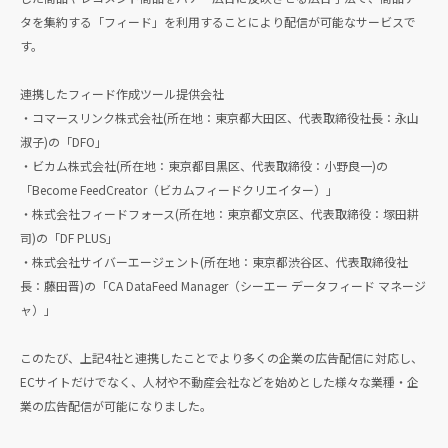
タを集約する「フィード」を利用することにより配信が可能なサービスで
す。
連携したフィード作成ツール提供会社
・コマースリンク株式会社(所在地：東京都大田区、代表取締役社長：永山
淑子)の「DFO」
・ビカム株式会社(所在地：東京都目黒区、代表取締役：小野良一)の
「Become FeedCreator（ビカムフィードクリエイター）」
・株式会社フィードフォース(所在地：東京都文京区、代表取締役：塚田耕
司)の「DF PLUS」
・株式会社サイバーエージェント(所在地：東京都渋谷区、代表取締役社
長：藤田晋)の「CA DataFeed Manager（シーエー データフィード マネージ
ャ）」
このたび、上記4社と連携したことでより多くの企業の広告配信に対応し、
ECサイトだけでなく、人材や不動産会社などを始めとした様々な業種・企
業の広告配信が可能になりました。