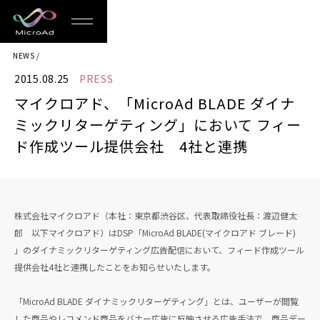
MicroAd
NEWS
-
2015.08.25
PRESS
Redesigning
マイクロアド、「MicroAd BLADE ダイナ
the
ミックリターゲティング」において フィー
Future
ド作成ツール提供会社 4社と連携
Life
株式会社マイクロアド（本社：東京都渋谷区、代表取締役社長：渡辺健太
郎 以下マイクロアド）はDSP「MicroAd BLADE(マイクロアド ブレード)
」のダイナミックリターゲティング広告配信において、フィード作成ツール
提供会社4社と連携したことをお知らせいたします。
「MicroAd BLADE ダイナミックリターゲティング」とは、ユーザーが閲覧
した商品やレコメンド商品をバナー広告に反映させる広告手法で、商品デー