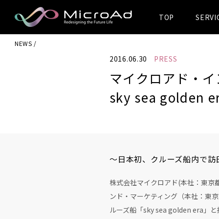
TOP
SERVI
MicroAd -
NEWS
Redesigning
2016.06.30
PRESS
the Future Life
マイクロアド・イ
sky sea golden
～日本初、クルーズ船内で訪
株式会社マイクロアド(本社：東京
ンド・マーケティング（本社：東京
ルーズ船「sky sea golde