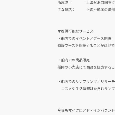
所属港： 「上海呉淞口国際クル
主な航路： 上海～韓国の済州島
▼提供可能なサービス
・船内でのイベント／ブース開設
特設ブースを開設することが可能で
・船内での商品販売
船内の小売店にて商品を販売するこ
・船内でのサンプリング／リサーチ
コスメや生活消費財を含むサンプ
今後もマイクロアド・インバウンド