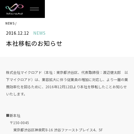
MicroAd
NEWS
-
2016.12.12
NEWS
Redesigning
本社移転のお知らせ
the
Future
Life
株式会社マイクロアド（本社：東京都渋谷区、代表取締役：渡辺健太郎 以
下マイクロアド）は、業容拡大に伴う従業員の増加に対応し、より一層の業
務効率化を図るために、2016年12月12日より本社を移転したことお知らせ
いたします。
■新本社
〒150-0045
東京都渋谷区神泉町8-16 渋谷ファーストプレイス4、5F