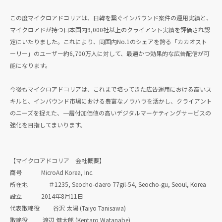
この度マイクロアドコリアは、日韓を繋ぐインバウンド案件の運用実績と、
マイクロアドが持つ日本国内9,000社以上のクライアント実績を評価され認
定にいたりました。これにより、同国内No.1のシェアを誇る「カカオスト
ーリー」のユーザー約6,700万人に対して、最適かつ効果的な広告配信が可
能になります。
今後もマイクロアドコリアは、これまで培ってきた広告運用における高いス
キルと、インバウンド市場における豊富なノウハウを活かし、クライアント
のニーズを捉えた、一層付加価値の高いデジタルマーケティングサービスの
強化を目指してまいります。
【マイクロアドコリア 会社概要】
商号 MicroAd Korea, Inc.
所在地 ＃1235, Seocho-daero 77gil-54, Seocho-gu, Seoul, Korea
設立 2014年8月11日
代表取締役 谷沢 太陽 (Taiyo Tanisawa)
取締役 渡辺 健太郎 (Kentaro Watanabe)