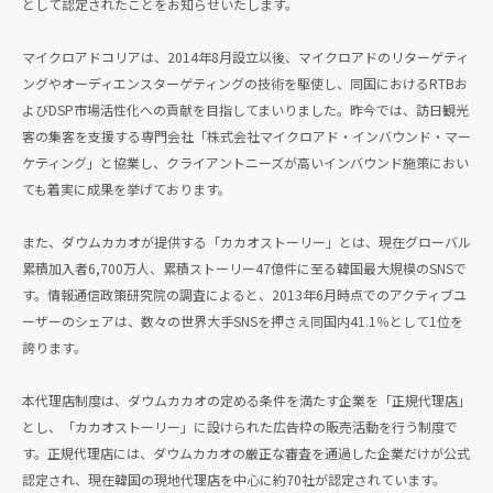
として認定されたことをお知らせいたします。
マイクロアドコリアは、2014年8月設立以後、マイクロアドのリターゲティ
ングやオーディエンスターゲティングの技術を駆使し、同国におけるRTBお
よびDSP市場活性化への貢献を目指してまいりました。昨今では、訪日観光
客の集客を支援する専門会社「株式会社マイクロアド・インバウンド・マー
ケティング」と協業し、クライアントニーズが高いインバウンド施策におい
ても着実に成果を挙げております。
また、ダウムカカオが提供する「カカオストーリー」とは、現在グローバル
累積加入者6,700万人、累積ストーリー47億件に至る韓国最大規模のSNSで
す。情報通信政策研究院の調査によると、2013年6月時点でのアクティブユ
ーザーのシェアは、数々の世界大手SNSを押さえ同国内41.1％として1位を
誇ります。
本代理店制度は、ダウムカカオの定める条件を満たす企業を「正規代理店」
とし、「カカオストーリー」に設けられた広告枠の販売活動を行う制度で
す。正規代理店には、ダウムカカオの厳正な審査を通過した企業だけが公式
認定され、現在韓国の現地代理店を中心に約70社が認定されています。