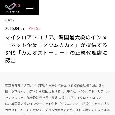
MicroAd
NEWS
-
2015.04.07
PRESS
Redesigning
マイクロアドコリア、韓国最大級のインタ
the
ーネット企業「ダウムカカオ」が提供する
Future
SNS「カカオストーリー」の正規代理店に
認定
Life
株式会社マイクロアド（本社：東京都渋谷区 代表取締役社長：渡辺健太
郎 以下マイクロアド）の韓国における現地子会社マイクロアドコリア（本
社：ソウル市 代表取締役社長：谷沢 太陽 以下マイクロアドコリア）
は、韓国最大級のインターネット企業「ダウムカカオ」が提供するSNS「カ
カオストーリー」において、ダウムカカオの定める条件を満たす正規代理店