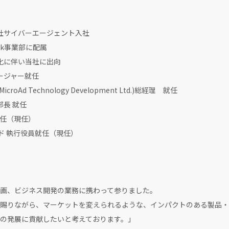
社サイバーエージェント入社
ck事業部に配属
化に伴い当社に出向
ージャー就任
oAd Technology Development Ltd.)総経理 就任
長 就任
就任（現任）
アド 執行役員就任（現任）
画、ビジネス開発の業務に携わって参りました。
賜りながら、マーケットを変えられるような、インパクトのある製品・
の発展に貢献したいと考えております。」