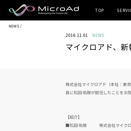
TOP
SERVI
MicroAd -
NEWS
Redesigning
2016.11.01
NEWS
the Future Life
マイクロアド、新
株式会社マイクロアド（本社：東京
員に松田 佑樹が就任したことをお
【紹介】
■松田 佑樹 株式会社マイクロ