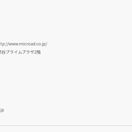
ww.microad.co.jp/
 渋谷プライムプラザ2階
jp