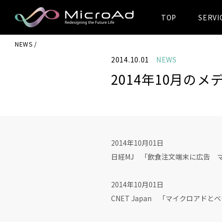
TOP
SERVI
MicroAd -
NEWS
Redesigning
2014.10.01
NEWS
the Future Life
2014年10月の
2014年10月01日
日経MJ 「飲食注文端末に広告 
2014年10月01日
CNET Japan 「マイクロアド