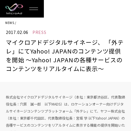
MicroAd
NEWS
-
2017.02.06
PRESS
Redesigning
マイクロアドデジタルサイネージ、 「外テ
the
レ」にてYahoo! JAPANのコンテンツ提供
Future
を開始 〜Yahoo! JAPANの各種サービスの
コンテンツをリアルタイムに表示〜
Life
株式会社マイクロアドデジタルサイネージ（本社：東京都渋谷区、代表取締
役社長：穴原 誠一郎 以下MADS）は、ロケーションオーナー向けデジタ
ルサイネージコンテンツプラットフォーム「外テレ」にて、ヤフー株式会社
（本社：東京都千代田区、代表取締役社長：宮坂 学 以下Yahoo! JAPAN）の
各種サービスのコンテンツをリアルタイムに表示する機能の提供を開始いた