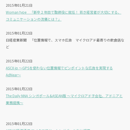
2015年01月21日
Woman type 「新卒２年目で取締役に就任！ 若き経営者が大切にする、
コミュニケーションの流儀とは？」
2015年01月22日
日経産業新聞 「位置情報で、スマホ広告 マイクロアド最寄りの飲食店な
ど
2015年01月22日
ASCII.jp ～GPSを使わない位置情報でピンポイントな広告を実現する
AdNear～
2015年01月22日
The Daily NNA シンガポール&ASEAN版 ～マイクロアド子会社、アドニアと
業務提携～
2015年01月22日