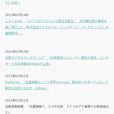
トに出資～
2015年01月14日
しろくまnet 「マイクロアドさんから新会社誕生！ 訪日観光客の集客支
援に特化した「株式会社マイクロアド・インバウンド・マーケティング」を
徹底取材！」
2015年01月15日
日経デジタルマーケティング 「利用施設からユーザー属性を推定、シンガ
ポールの広告配信AdNearが上陸」
2015年01月21日
MarkeZine 「位置情報はリアル世界のCookie、国内初ジオオーディエンス
配信を実現するDSP AdNear」
2015年01月21日
日経産業新聞 「位置情報で、スマホ広告 マイクロアド最寄りの飲食店な
ど」