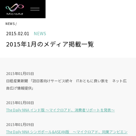
MicroAd
NEWS
-
2015.02.01
NEWS
Redesigning
2015年1月のメディア掲載一覧
the
Future
Life
2015年01月05日
日経産業新聞 「訪日客向けサービス続々 ITおともに良い旅を ネット広
告広げ情報提供」
2015年01月08日
The Daily NNA インド版 ～マイクロアド、消費者リポートを発表～
2015年01月09日
The Daily NNA シンガポール&ASEAN版 ～マイクロアド、同業アンビエン