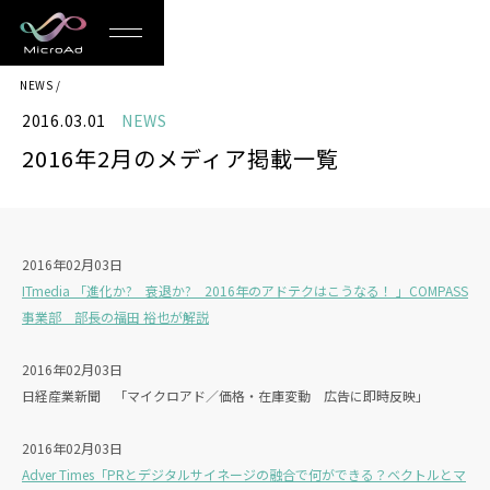
MicroAd
NEWS
-
2016.03.01
NEWS
Redesigning
2016年2月のメディア掲載一覧
the
Future
Life
2016年02月03日
ITmedia 「進化か? 衰退か? 2016年のアドテクはこうなる！ 」COMPASS
事業部 部長の福田 裕也が解説
2016年02月03日
日経産業新聞 「マイクロアド／価格・在庫変動 広告に即時反映」
2016年02月03日
Adver Times「PRとデジタルサイネージの融合で何ができる？ベクトルとマ