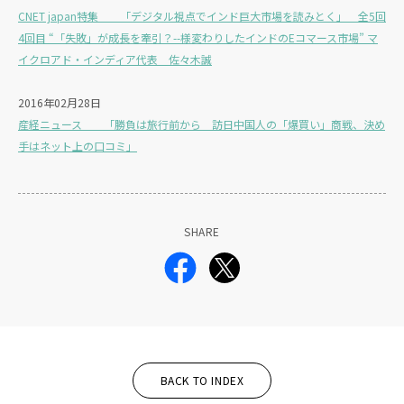
CNET japan特集 「デジタル視点でインド巨大市場を読みとく」 全5回
4回目 “「失敗」が成長を牽引？--様変わりしたインドのEコマース市場” マ
イクロアド・インディア代表 佐々木誠
2016年02月28日
産経ニュース 「勝負は旅行前から 訪日中国人の「爆買い」商戦、決め
手はネット上の口コミ」
SHARE
BACK TO INDEX