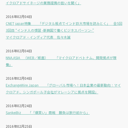
イクロアドサイネージの業務提携の狙いを聞く」
2016年02月04日
CNET japan特集 「デジタル視点でインド巨大市場を読みとく」 全5回
3回目 “インド人の慣習 -新興国で働くビジネスパーソン-”
マイクロアド・インディア代表 佐々木誠
2016年02月04日
NNA.ASIA （WEB／紙面） 「マイクロアドベトナム、開発拠点が稼
働」
2016年02月04日
ExchangeWire Japan 「グローバル市場へ！日本企業の最新動向：マイ
クロアド、シンガポール子会社がマレーシアに拠点を開設」
2016年02月24日
SankeiBiz 「「爆買い」商戦 勝負は旅行前から」
2016年02月25日