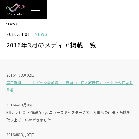
MicroAd
NEWS
-
2016.04.01
NEWS
Redesigning
2016年3月のメディア掲載一覧
the
Future
Life
2016年03月02日
毎日新聞 「トピック最前線 「爆買い」個人旅行客もネット上の口コミ
重視」
2016年03月05日
BSテレビ 新・情報7days ニュースキャスターにて、人事部の山田・石橋を
取り上げていただきました
2016年03月07日