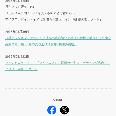
2016年03月25日
月刊ネット販売 P37
「仕掛け人に聞く ～ECを支える影の功労者たち～
マイクロアドインディア代表 佐々木誠氏 インド越境ECをサポート」
2016年03月30日
日経デジタルマーケティング「Web広告強化で暖冬の危機を乗り切った神立
高原スキー場、1月の売り上げは前年同月比6割増」
2016年03月31日
マイナビニュース 「マイクロアド、採用特化型ターゲティング広告サー
ビス「BLADE Hunt」」
SHARE