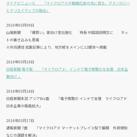
マイナビニュース 「マイクロアドが動画広告の先に見る、テクノロジー
とクリエイティブの融合」
2016年03月09日
山陽新聞 「爆買い」客向け宣伝強化 特長 中国語説明文に ネッ
トの書き込みも意識
※共同通信 拡散記事により、地方紙をメインに12媒体へ掲載
2016年03月16日
日経新聞 電子版 「マイクロアド、インドで電子商取引を支援 日本企
業向け 」
2016年03月16日
日経新聞本誌 アジアBiz面 「電子商取引 インドで支援 マイクロアド
日本企業の販路拡大」
2016年03月17日
通販新聞 7面 「マイクロアド マーケットプレイス型で展開 外資規制
などの課題を解決」