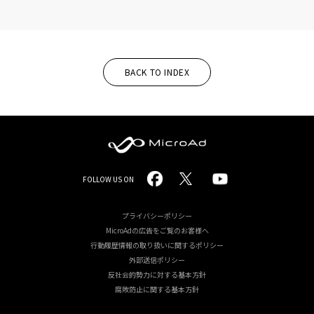
BACK TO INDEX
MicroAd
FOLLOW US ON
-
Redesigning
プライバシーポリシー
MicroAdの広告をご覧のお客様へ
the
行動履歴情報の取り扱いに関するポリシー
Future
外部送信ポリシー
反社会的勢力に対する基本方針
Life
腐敗防止に関する基本方針