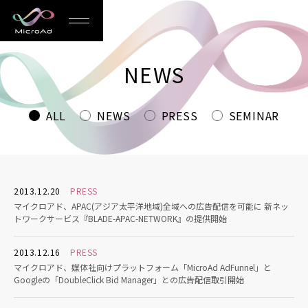
MicroAd
-
NEWS
Redesigning
the
ALL
NEWS
PRESS
SEMINAR
Future
Life
2013.12.20
PRESS
マイクロアド、APAC(アジア太平洋地域)全域への広告配信を可能に 新ネッ
トワークサービス『BLADE-APAC-NETWORK』の提供開始
2013.12.16
PRESS
マイクロアド、媒体社向けプラットフォーム「MicroAd AdFunnel」と
Googleの「DoubleClick Bid Manager」との広告配信取引開始