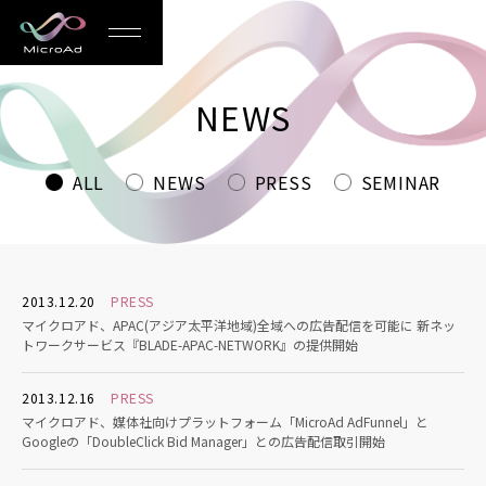
MicroAd
-
NEWS
Redesigning
the
ALL
NEWS
PRESS
SEMINAR
Future
Life
2013.12.20
PRESS
マイクロアド、APAC(アジア太平洋地域)全域への広告配信を可能に 新ネッ
トワークサービス『BLADE-APAC-NETWORK』の提供開始
2013.12.16
PRESS
マイクロアド、媒体社向けプラットフォーム「MicroAd AdFunnel」と
Googleの「DoubleClick Bid Manager」との広告配信取引開始