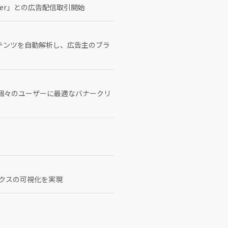
anager」との広告配信取引開始
コンテンツを自動解析し、広告主のブラ
始 ～個々のユーザーに最適なバナークリ
リクスの可視化を実現