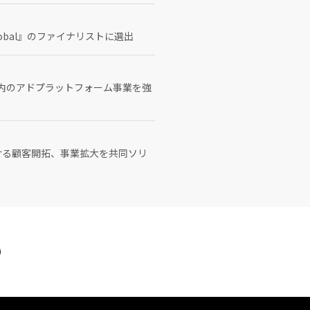
Global』のファイナリストに選出
ネシア国内のアドプラットフォーム事業を強
おける顧客開拓、事業拡大を共同ソリ