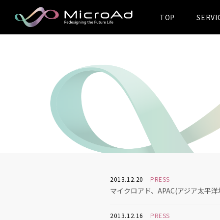
TOP
SERVI
MicroAd -
Redesigning
the Future Life
2013.12.20
PRESS
マイクロアド、APAC(アジア太平洋
2013.12.16
PRESS