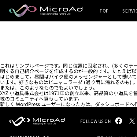
TOP
SERVI
MicroAd -
Redesigning
the Future Life
これはサンプルページです。同じ位置に固定され、(多くのテ
明する自己紹介ページを作成するのが一般的です。たとえば以
はじめまして。昼間はバイク便のメッセンジャーとして働いて
います。好きなものはピニャコラーダ (通り雨に濡れるのも) 
または、このようなものでもよいでしょう。
XYZ 小道具株式会社は1971年の創立以来、高品質の小道具
域のコミュニティへ貢献しています。
新しく WordPress ユーザーになった方は、
ダッシュボード
へ
FOLLOW US ON
MicroAd -