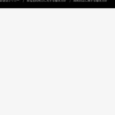
部送信ポリシー
反社会的勢力に対する基本方針
腐敗防止に関する基本方針