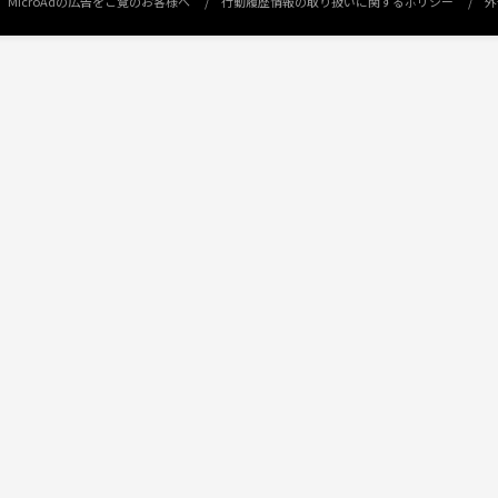
MicroAdの広告をご覧のお客様へ
行動履歴情報の取り扱いに関するポリシー
外