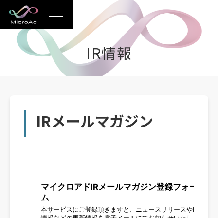
MicroAd
-
IR情報
Redesigning
the
Future
Life
IRメールマガジン