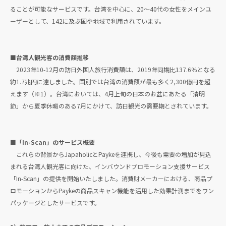
ることが可能なサービスです。台湾を中心に、20〜40代の女性をメインユ
ーザーとして、142に及ぶ国や地域で利用されています。
■台湾人観光客の消費額推移
2023年10-12月の訪日外国人旅行消費額は、2019年同期比137.6％となる
約1.7兆円に達しました。国別では台湾の消費額が最も多く2,300億円を超
えます（※1）。台湾においては、4月上旬の日本のお盆にあたる「清明
節」から夏季休暇のある7月にかけて、訪日観光の需要期とされています。
■「In-Scan」のサービス概要
これらの背景からJapaholicとPaykeを連携し、今後も需要の増加が見込
まれる台湾人観光客に向けた、インバウンドプロモーション支援サービス
「In-Scan」の提供を開始いたしました。消費財メーカーにおける、商品プ
ロモーションからPaykeの商品スキャン機能を活用した効果計測までをワン
パッケージとしたサービスです。