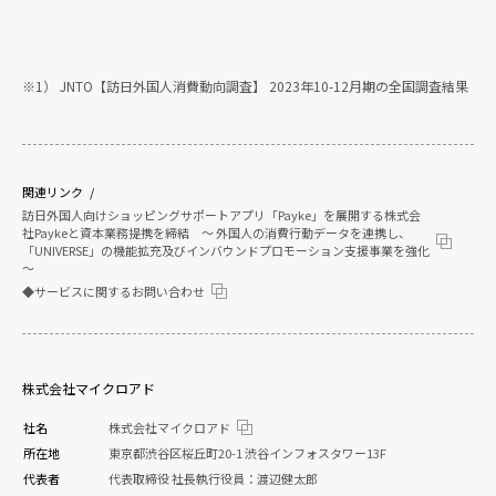
※1） JNTO【訪日外国人消費動向調査】 2023年10-12月期の全国調査結果
関連リンク
訪日外国人向けショッピングサポートアプリ「Payke」を展開する株式会
社Paykeと資本業務提携を締結 〜 外国人の消費行動データを連携し、
「UNIVERSE」の機能拡充及びインバウンドプロモーション支援事業を強化
〜
◆サービスに関するお問い合わせ
株式会社マイクロアド
社名
株式会社マイクロアド
所在地
東京都渋谷区桜丘町20-1 渋谷インフォスタワー13F
代表者
代表取締役 社長執行役員：渡辺健太郎