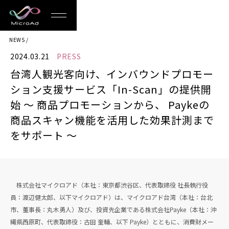
MicroAd
NEWS
-
2024.03.21
PRESS
Redesigning
台湾人観光客向け、インバウンドプロモー
the
ション支援サービス「In-Scan」の提供開
Future
始 〜 商品プロモーションから、 Paykeの
商品スキャン機能を活用した効果計測まで
Life
をサポート 〜
株式会社マイクロアド（本社：東京都渋谷区、代表取締役 社長執行役
員：渡辺健太郎、以下マイクロアド）は、マイクロアド台湾（本社：台北
市、董事長：丸木勇人）及び、投資先企業である株式会社Payke（本社：沖
縄県西原町、代表取締役：古田 奎輔、以下 Payke）とともに、消費財メー