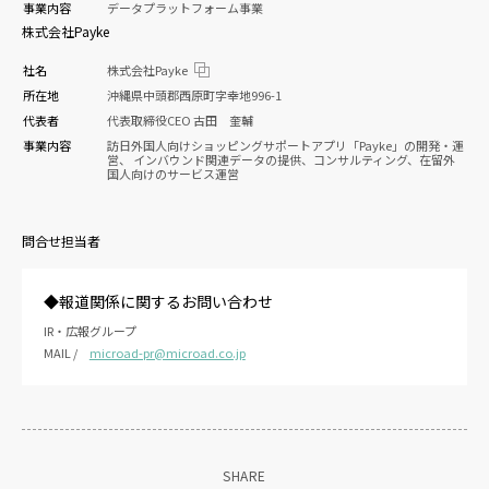
事業内容
データプラットフォーム事業
株式会社Payke
社名
株式会社Payke
所在地
沖縄県中頭郡西原町字幸地996-1
代表者
代表取締役CEO 古田 奎輔
事業内容
訪日外国人向けショッピングサポートアプリ「Payke」の開発・運
営、 インバウンド関連データの提供、コンサルティング、在留外
国人向けのサービス運営
問合せ担当者
◆報道関係に関するお問い合わせ
IR・広報グループ
MAIL /
microad-pr@microad.co.jp
SHARE