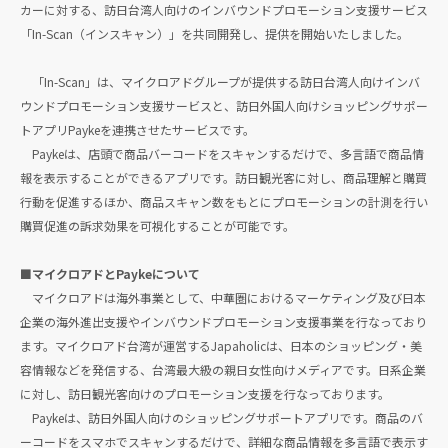
カーに対する、訪日台湾人向けのインバウンドプロモーション支援サービス
「In-Scan（インスキャン）」を共同開発し、提供を開始いたしました。
「In-Scan」は、マイクロアドグループが提供する訪日台湾人向けインバ
ウンドプロモーション支援サービスと、訪日外国人向けショッピングサポー
トアプリPaykeを連携させたサービスです。
Paykeは、店頭で商品バーコードをスキャンするだけで、多言語で商品情
報を表示することができるアプリです。訪日観光客に対し、商品理解と購買
行動を促進するほか、商品スキャン数をもとにプロモーションの計測を行い
購買促進の訴求効果を可視化することが可能です。
■マイクロアドとPaykeについて
マイクロアドは海外事業として、中華圏におけるマーケティング及び日本
企業の海外進出支援やインバウンドプロモーション支援事業を行なっており
ます。マイクロアド台湾が運営するJapaholicは、日本のショッピング・美
容情報などを発信する、台湾最大級の親日女性向けメディアです。日系企業
に対し、訪日観光客向けのプロモーション支援を行なっております。
Paykeは、訪日外国人向けのショッピングサポートアプリです。商品のバ
ーコードをスマホでスキャンするだけで、詳細な商品情報を多言語で表示す