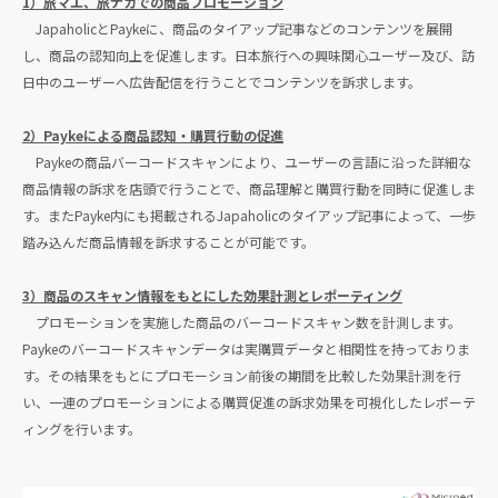
1）旅マエ、旅ナカでの商品プロモーション
JapaholicとPaykeに、商品のタイアップ記事などのコンテンツを展開
し、商品の認知向上を促進します。日本旅行への興味関心ユーザー及び、訪
日中のユーザーへ広告配信を行うことでコンテンツを訴求します。
2）Paykeによる商品認知・購買行動の促進
Paykeの商品バーコードスキャンにより、ユーザーの言語に沿った詳細な
商品情報の訴求を店頭で行うことで、商品理解と購買行動を同時に促進しま
す。またPayke内にも掲載されるJapaholicのタイアップ記事によって、一歩
踏み込んだ商品情報を訴求することが可能です。
3）商品のスキャン情報をもとにした効果計測とレポーティング
プロモーションを実施した商品のバーコードスキャン数を計測します。
Paykeのバーコードスキャンデータは実購買データと相関性を持っておりま
す。その結果をもとにプロモーション前後の期間を比較した効果計測を行
い、一連のプロモーションによる購買促進の訴求効果を可視化したレポーテ
ィングを行います。