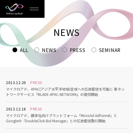
MicroAd
-
NEWS
Redesigning
the
ALL
NEWS
PRESS
SEMINAR
Future
Life
2013.12.20
PRESS
マイクロアド、APAC(アジア太平洋地域)全域への広告配信を可能に 新ネッ
トワークサービス『BLADE-APAC-NETWORK』の提供開始
2013.12.16
PRESS
マイクロアド、媒体社向けプラットフォーム「MicroAd AdFunnel」と
Googleの「DoubleClick Bid Manager」との広告配信取引開始