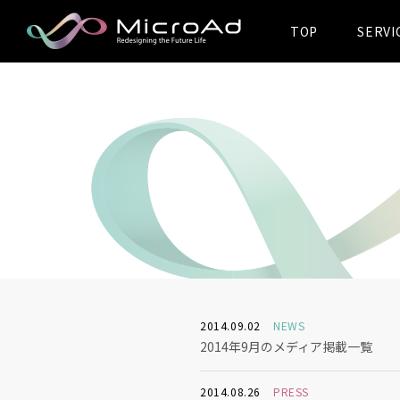
TOP
SERVI
MicroAd -
Redesigning
the Future Life
2014.09.02
NEWS
2014年9月のメディア掲載一覧
2014.08.26
PRESS