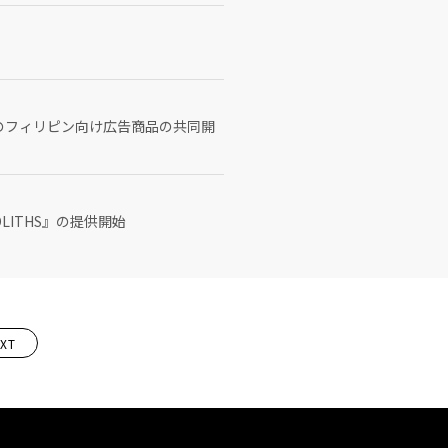
E』のフィリピン向け広告商品の共同開
ITHS』の提供開始
XT