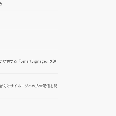
始
する『SmartSignage』を連
事者向けサイネージへの広告配信を開