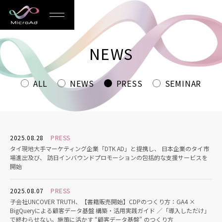
MicroAd
-
NEWS
Redesigning
the
ALL
NEWS
PRESS
SEMINAR
Future
Life
2025.08.28
PRESS
タイ現地大手マーケティング企業「DTK AD」と提携し、 日本企業のタイ市
場進出及び、 訪日インバウンドプロモーションの包括的な支援サービスを
開始
2025.08.07
PRESS
子会社UNCOVER TRUTH、【書籍販売開始】CDPのつくり方：GA4 ×
BigQueryによる顧客データ基盤 構築・活用実践ガイド ／「導入しただけ」
で終わらせない。施策に活かす “顧客データ基盤” のつくり方