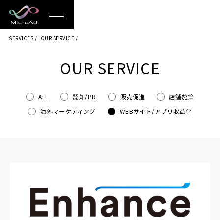
MicroAd
SERVICES
OUR SERVICE
-
Redesigning
OUR SERVICE
the
Future
ALL
認知/PR
販売促進
店舗施策
海外マーケティング
WEBサイト/アプリ収益化
Life