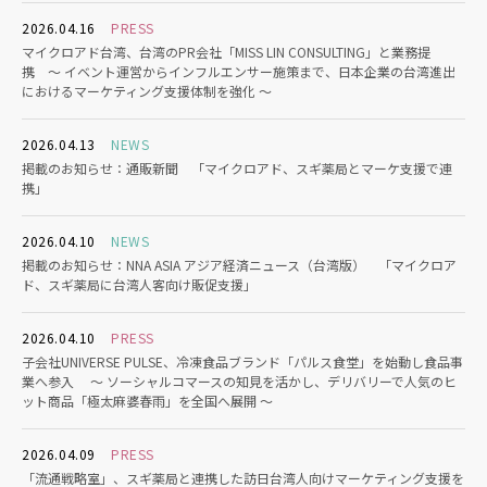
2026.04.16
PRESS
マイクロアド台湾、台湾のPR会社「MISS LIN CONSULTING」と業務提
携 〜 イベント運営からインフルエンサー施策まで、日本企業の台湾進出
におけるマーケティング支援体制を強化 〜
2026.04.13
NEWS
掲載のお知らせ：通販新聞 「マイクロアド、スギ薬局とマーケ支援で連
携」
2026.04.10
NEWS
掲載のお知らせ：NNA ASIA アジア経済ニュース（台湾版） 「マイクロア
ド、スギ薬局に台湾人客向け販促支援」
2026.04.10
PRESS
子会社UNIVERSE PULSE、冷凍食品ブランド「パルス食堂」を始動し食品事
業へ参入 〜 ソーシャルコマースの知見を活かし、デリバリーで人気のヒ
ット商品「極太麻婆春雨」を全国へ展開 〜
2026.04.09
PRESS
「流通戦略室」、スギ薬局と連携した訪日台湾人向けマーケティング支援を