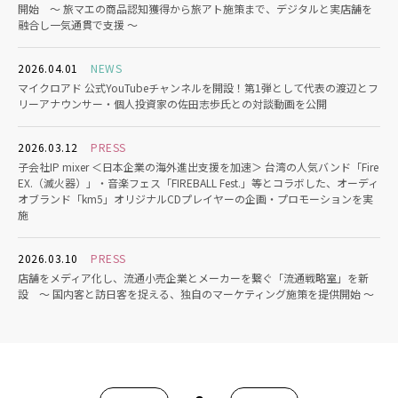
開始 〜 旅マエの商品認知獲得から旅アト施策まで、デジタルと実店舗を
融合し一気通貫で支援 〜
2026.04.01
NEWS
マイクロアド 公式YouTubeチャンネルを開設！第1弾として代表の渡辺とフ
リーアナウンサー・個人投資家の佐田志歩氏との対談動画を公開
2026.03.12
PRESS
子会社IP mixer ＜日本企業の海外進出支援を加速＞ 台湾の人気バンド「Fire
EX.（滅火器）」・音楽フェス「FIREBALL Fest.」等とコラボした、オーディ
オブランド「km5」オリジナルCDプレイヤーの企画・プロモーションを実
施
2026.03.10
PRESS
店舗をメディア化し、流通小売企業とメーカーを繋ぐ「流通戦略室」を新
設 〜 国内客と訪日客を捉える、独自のマーケティング施策を提供開始 〜