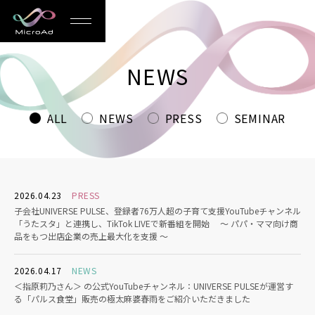
MicroAd
-
NEWS
Redesigning
the
ALL
NEWS
PRESS
SEMINAR
Future
Life
2026.04.23
PRESS
子会社UNIVERSE PULSE、登録者76万人超の子育て支援YouTubeチャンネル
「うたスタ」と連携し、TikTok LIVEで新番組を開始 〜 パパ・ママ向け商
品をもつ出店企業の売上最大化を支援 〜
2026.04.17
NEWS
＜指原莉乃さん＞ の公式YouTubeチャンネル：UNIVERSE PULSEが運営す
る「パルス食堂」販売の極太麻婆春雨をご紹介いただきました