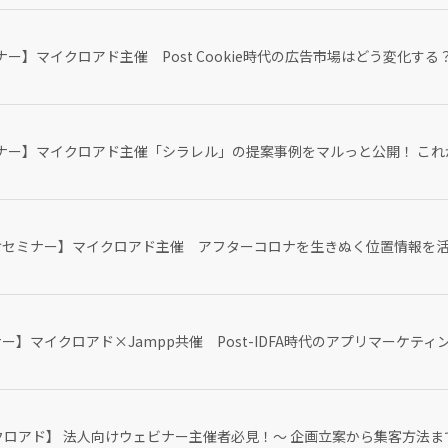
】マイクロアド主催 Post Cookie時代の広告市場はどう変化する？
ナー】マイクロアド主催「シラレル」の提案事例をマルっと公開！ これか
けセミナー】マイクロアド主催 アフターコロナを生きぬく位置情報を活用
】マイクロアド×Jampp共催 Post-IDFA時代のアプリマーケティング
クロアド】 法人向けウェビナー主催者必見！〜 企画立案から集客方法ま