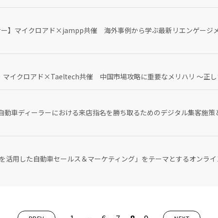
ー】マイクロアド×jampp共催 海外事例から学ぶ最新リエンゲージメ
】マイクロアド×Taeltech共催 中国市場攻略に重要なメリハリ ～正
「自動車ディーラーにおける来店指名を勝ち取るためのデジタル集客施策
を活用した自動車セールス＆マーケティング」をテーマとするオンライ