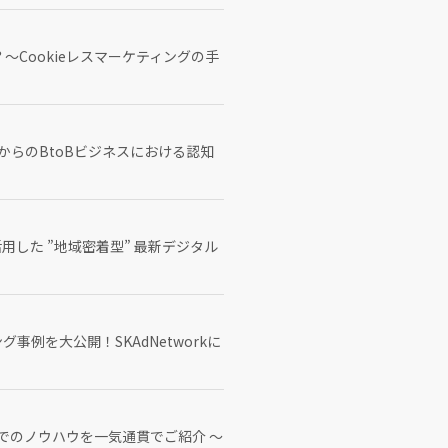
～Cookieレスマーケティングの手
らのBtoBビジネスにおける認知
した ”地域密着型” 最新デジタル
事例を大公開！SKAdNetworkに
でのノウハウを一気通貫でご紹介 〜