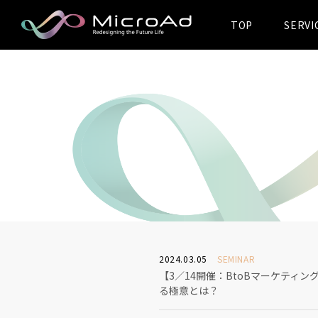
TOP
SERVI
MicroAd -
Redesigning
the Future Life
2024.03.05
SEMINAR
【3／14開催：BtoBマーケティ
る極意とは？