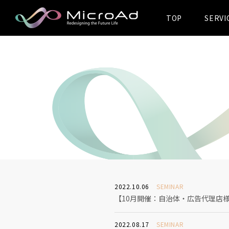
TOP
SERVI
MicroAd -
Redesigning
the Future Life
2022.10.06
SEMINAR
【10月開催：自治体・広告代理店
2022.08.17
SEMINAR