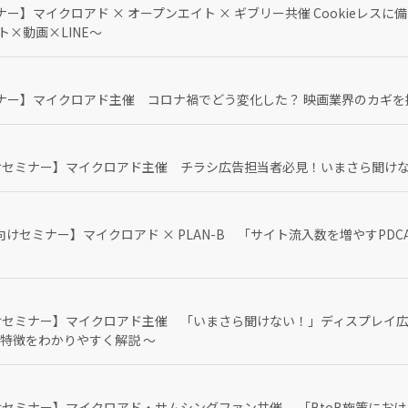
ー】マイクロアド × オープンエイト × ギブリー共催 Cookieレス
×動画×LINE～
ナー】マイクロアド主催 コロナ禍でどう変化した？ 映画業界のカギ
けセミナー】マイクロアド主催 チラシ広告担当者必見！いまさら聞け
けセミナー】マイクロアド × PLAN-B 「サイト流入数を増やすPDC
けセミナー】マイクロアド主催 「いまさら聞けない！」ディスプレイ
tc.特徴をわかりやすく解説 ～
けセミナー】マイクロアド・サムシングファン共催 「BtoB施策にお